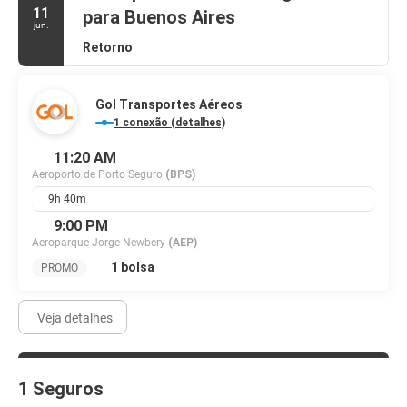
lavagem a seco, balcão de recepção 24 horas e armazenamento
11
para Buenos Aires
para bagagem. Estacionamento grátis sem manobrista está
jun.
disponível no local.
Retorno
Gol Transportes Aéreos
1 conexão (detalhes)
11:20 AM
Aeroporto de Porto Seguro
(BPS)
9h 40m
9:00 PM
Aeroparque Jorge Newbery
(AEP)
1 bolsa
PROMO
Veja detalhes
1 Seguros