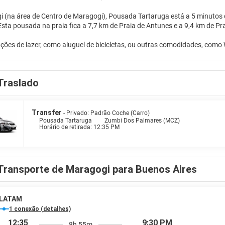
(na área de Centro de Maragogi), Pousada Tartaruga está a 5 minutos d
Burgalhau. Esta pousada na praia fica a 7,7 km de Praia de Antunes e a 9,4 km d
ções de lazer, como aluguel de bicicletas, ou outras comodidades, como W
 casa em um de nossos 19 quartos com ar-condicionado. Durante a estad
Traslado
fé da manhã grátis é servido diariamente, entre 7h30 e 9h.
des presentes incluem balcão de recepção 24 horas, armazenamento par
vel por uma sobretaxa.
Transfer
- Privado: Padrão Coche (Carro)
Pousada Tartaruga
Zumbi Dos Palmares (MCZ)
Horário de retirada: 12:35 PM
Transporte de Maragogi para Buenos Aires
LATAM
1 conexão (detalhes)
12:35
9:30 PM
8h 55m