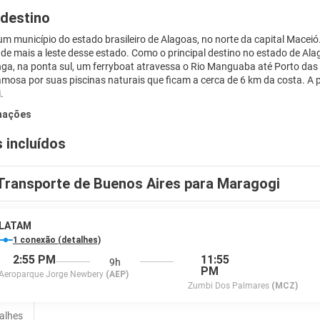
 destino
m município do estado brasileiro de Alagoas, no norte da capital Maceió
de mais a leste desse estado. Como o principal destino no estado de Alag
ga, na ponta sul, um ferryboat atravessa o Rio Manguaba até Porto das 
amosa por suas piscinas naturais que ficam a cerca de 6 km da costa. A 
.
mações
 incluídos
Transporte de Buenos Aires para Maragogi
LATAM
1 conexão (detalhes)
2:55 PM
11:55
9h
PM
Aeroparque Jorge Newbery
(AEP)
Zumbi Dos Palmares
(MCZ)
talhes