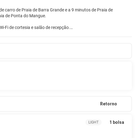
e carro de Praia de Barra Grande e a 9 minutos de Praia de
e Praia de Ponta do Mangue.
i-Fi de cortesia e salão de recepção.
ia, as TVs com canais a cabo garantem a sua diversão.
a bagagem e um elevador. Serviço de traslado de/para o aeroporto
Retorno
1 bolsa
LIGHT