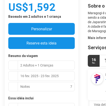
US$1,592
Sobre o
Maragogi é u
Baseado em 2 adultos e 1 criança
sendo a cida
de Japaratin
A cidade é f
Personalizar
de Maragogi
Mais infor
Reserve esta ideia
Serviços
Resumo da viagem
16
fev.
2 Adultos + 1 Crianças
16 fev. 2025 - 23 fev. 2025
Noites
7
Essa idéia inclui
Veja de