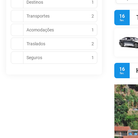
Destinos
1
16
Transportes
2
fev.
Acomodações
1
Traslados
2
Seguros
1
16
fev.