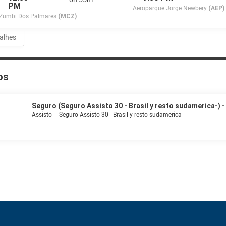
PM
Aeroparque Jorge Newbery
(AEP)
Zumbi Dos Palmares
(MCZ)
talhes
os
Seguro (Seguro Assisto 30 - Brasil y resto sudamerica-) - 
Assisto
-
Seguro Assisto 30 - Brasil y resto sudamerica-