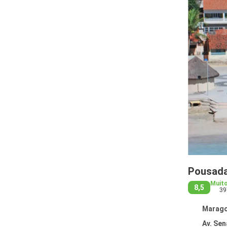
Pousada
Muit
8,5
39
Maragog
Av. Senado