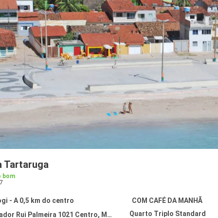
 Tartaruga
o bom
7
i - A 0,5 km do centro
COM CAFÉ DA MANHÃ
Quarto Triplo Standard
r Rui Palmeira 1021 Centro, Maragogi 57955-000