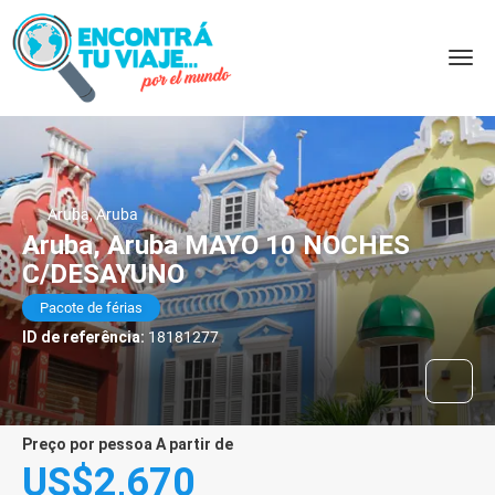
Aruba, Aruba
Aruba, Aruba MAYO 10 NOCHES
C/DESAYUNO
Pacote de férias
ID de referência:
18181277
preço por pessoa A partir de
US$2,670