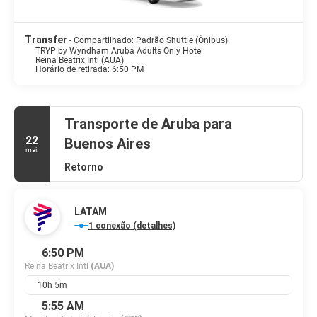
Transfer
- Compartilhado: Padrão Shuttle (Ônibus)
TRYP by Wyndham Aruba Adults Only Hotel
Reina Beatrix Intl (AUA)
Horário de retirada: 6:50 PM
Transporte de Aruba para
22
Buenos Aires
mai.
Retorno
LATAM
1 conexão (detalhes)
6:50 PM
Reina Beatrix Intl
(AUA)
10h 5m
5:55 AM