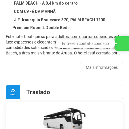
PALM BEACH - A 8,4 km do centro
COM CAFÉ DA MANHÃ
J.E. Irausquin Boulevard 370, PALM BEACH 1200
Premium Room 2 Double Beds
Este hotel boutique só para adultos, com quartos superiores e de
luxo espaçosos e elegantemente mobiliados e suítes com
Entre em contato conosco
comodidades sofisticadas, está idealmente localizado em Palm
Beach, a área mais vibrante de Aruba. O hotel está cercado por
ótimos restaurantes, bares, lounges, shoppings, cassinos, pubs e
atividades, todos a uma curta distância. O TRYP by Wyndham
Mais informações
Aruba oferece aos hóspedes um coquetel de boas-vindas na
chegada, Wi-Fi de alta velocidade gratuito em todo o hotel e
acesso gratuito à Internet no business center. Do outro lado da
rua, em frente ao hotel, fica uma praia de areia branca digna de
22
Traslado
cartão postal, onde os hóspedes podem relaxar em cadeiras de
mai.
praia gratuitas. O hotel estende o serviço de bebidas e toalhas a
todos os frequentadores da praia, garantindo uma experiência
memorável de férias em Aruba.