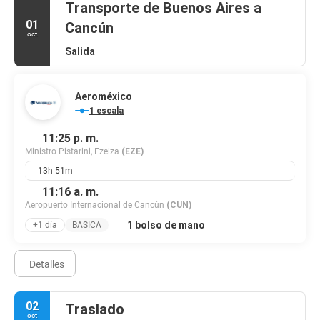
Transporte de Buenos Aires a
01
Cancún
oct
Salida
Aeroméxico
1 escala
11:25 p. m.
Ministro Pistarini, Ezeiza
(EZE)
13h 51m
11:16 a. m.
Aeropuerto Internacional de Cancún
(CUN)
1 bolso de mano
+1 día
BASICA
Detalles
02
Traslado
oct