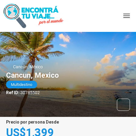
Cancún, México
Cancun, Mexico
Multidestino
Ref ID:
30785502
precio por persona Desde
US$1,399