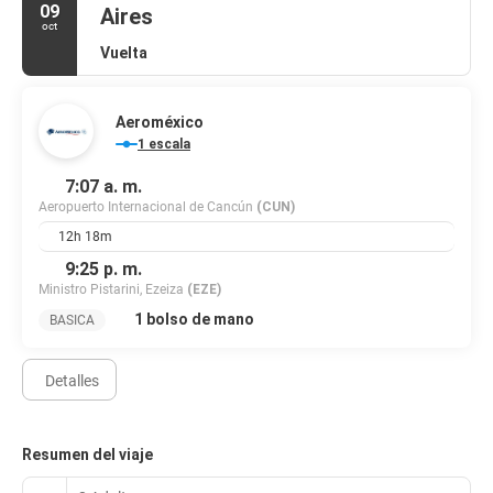
Tendrás una sala de ordenadores, tintorería y un servicio de
09
Aires
recepción las 24 horas a tu disposición. Hay un aparcamiento sin
oct
asistencia gratuito disponible.
Vuelta
Aeroméxico
1 escala
7:07 a. m.
Aeropuerto Internacional de Cancún
(CUN)
12h 18m
9:25 p. m.
Ministro Pistarini, Ezeiza
(EZE)
1 bolso de mano
BASICA
Detalles
Resumen del viaje