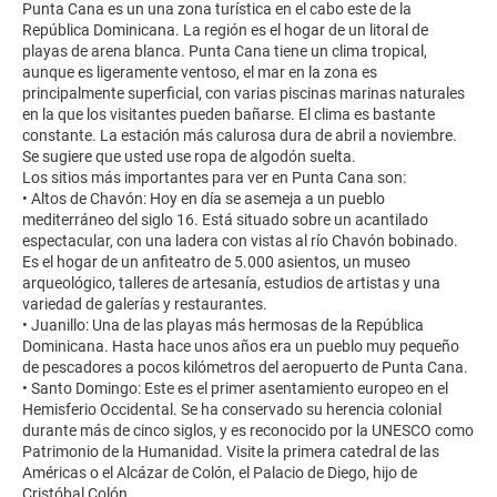
Punta Cana es un una zona turística en el cabo este de la
República Dominicana. La región es el hogar de un litoral de
playas de arena blanca. Punta Cana tiene un clima tropical,
aunque es ligeramente ventoso, el mar en la zona es
principalmente superficial, con varias piscinas marinas naturales
en la que los visitantes pueden bañarse. El clima es bastante
constante. La estación más calurosa dura de abril a noviembre.
Se sugiere que usted use ropa de algodón suelta.
Los sitios más importantes para ver en Punta Cana son:
• Altos de Chavón: Hoy en día se asemeja a un pueblo
mediterráneo del siglo 16. Está situado sobre un acantilado
espectacular, con una ladera con vistas al río Chavón bobinado.
Es el hogar de un anfiteatro de 5.000 asientos, un museo
arqueológico, talleres de artesanía, estudios de artistas y una
variedad de galerías y restaurantes.
• Juanillo: Una de las playas más hermosas de la República
Dominicana. Hasta hace unos años era un pueblo muy pequeño
de pescadores a pocos kilómetros del aeropuerto de Punta Cana.
• Santo Domingo: Este es el primer asentamiento europeo en el
Hemisferio Occidental. Se ha conservado su herencia colonial
durante más de cinco siglos, y es reconocido por la UNESCO como
Patrimonio de la Humanidad. Visite la primera catedral de las
Américas o el Alcázar de Colón, el Palacio de Diego, hijo de
Cristóbal Colón.