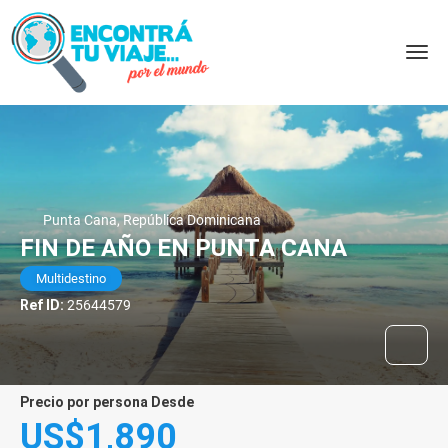
Punta Cana, República Dominicana
FIN DE AÑO EN PUNTA CANA
Multidestino
Ref ID:
25644579
precio por persona Desde
US$1,890