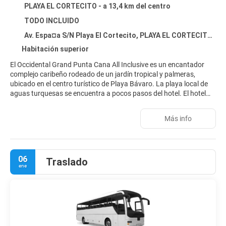
PLAYA EL CORTECITO - a 13,4 km del centro
TODO INCLUIDO
Av. Espa¤a S/N Playa El Cortecito, PLAYA EL CORTECITO 33126
Habitación superior
El Occidental Grand Punta Cana All Inclusive es un encantador
complejo caribeño rodeado de un jardín tropical y palmeras,
ubicado en el centro turístico de Playa Bávaro. La playa local de
aguas turquesas se encuentra a pocos pasos del hotel. El hotel
ofrece una amplia gama de servicios e instalaciones con todo
incluido. Además, cuenta con 7 bares, una discoteca, un
Más info
restaurante buffet, restaurantes a la carta y otras opciones
gastronómicas.
06
Traslado
ene