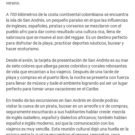
verano.
A 700 kilómetros de la costa continental colombiana se encuentra
la isla de San Andrés, un pequeño paraíso en el que las influencias
de ingleses, españoles, piratas y corsarios se mezclaron con el
pueblo afro para dar como resultado una cultura rica, llena de
sabrosura que se mueve al son del reggae. Es un destino perfecto
para disfrutar de la playa, practicar deportes náuticos, bucear y
hacer ecoturismo.
Desde el avión, la tarjeta de presentación de San Andrés es su mar
de siete colores que alberga peces coloridos y corales rebosantes
de vida que encantan a los viajeros. Después de una tarde de
playa y compras en el puerto libre, la noche se presenta con fuerza
para llenar de música y baile el ambiente logrando así ser un lugar
perfecto para tomar unas vacaciones en el Caribe.
En medio de las excursiones en San Andrés en donde podrás
visitar la cueva de un pirata, bucear en un arrecife o ir de compras,
seguramente escucharás a sus habitantes hablar creole: mezcla
de inglés isabelino, español y dialectos africanos; también hablan
español e inglés moderno, así que la comunicación con los
viajeros es muy sencilla. Esta reunión cultural dejó una huella en la
música entre la cual se encuentran el reggae, reggaeton, raga,