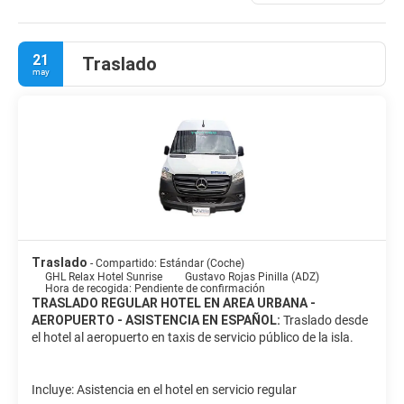
600 personas. Las 134 amplias habitaciones con vista al mar y
las 36 con vista a la ciudad están impecablemente decoradas.
Están diseñadas y equipadas para satisfacer las expectativas
21
Traslado
más exigentes. Los huéspedes pueden cenar en el restaurante y
may
pasar la noche en la discoteca. Quienes lleguen en coche pueden
utilizar el aparcamiento del hotel.
Traslado
- Compartido: Estándar (Coche)
GHL Relax Hotel Sunrise
Gustavo Rojas Pinilla (ADZ)
Hora de recogida: Pendiente de confirmación
TRASLADO REGULAR HOTEL EN AREA URBANA -
AEROPUERTO - ASISTENCIA EN ESPAÑOL:
Traslado desde
el hotel al aeropuerto en taxis de servicio público de la isla.
Incluye: Asistencia en el hotel en servicio regular