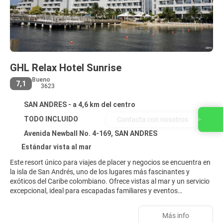
GHL Relax Hotel Sunrise
Bueno
7,1
3623
SAN ANDRES - a 4,6 km del centro
TODO INCLUIDO
Contacta con nosotros
Avenida Newball No. 4-169, SAN ANDRES
Estándar vista al mar
Este resort único para viajes de placer y negocios se encuentra en
la isla de San Andrés, uno de los lugares más fascinantes y
exóticos del Caribe colombiano. Ofrece vistas al mar y un servicio
excepcional, ideal para escapadas familiares y eventos
empresariales. Quienes viajen por negocios pueden aprovechar el
centro de negocios totalmente equipado, una pequeña sala de
Más info
conferencias y salones para reuniones con capacidad para hasta