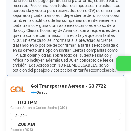
de la fecha de pago que indica la plataforma, cuando vas a
reservar.​ Precio final con todos los impuestos incluidos. Los
aéreos ida y vuelta pero reservados como OW, se emiten por
separado y cada tramo es independiente del otro, como así
también las políticas de las compañías que intervienen en
cada tramo. Algunas tarifas aéreas como es el caso de la
Basic y Classic Economy de Avianca, son a requerir, es decir,
que no son de confirmación inmediata ya que son tarifas
NDC. En este caso, se informará a la brevedad al cliente,
tratando en lo posible de confirmar la tarifa seleccionada o
en su defecto una opción similar. Ciertas compañías como
ITA, Ethiopian y otras, sobre todo del sudeste asiático y
África no incluyen además usd 30 en concepto de fee de
Contact us
emisión. Los Aereos son NO REEMBOLSABLES, salvo
peticion del pasajero y cotizacion en tarifa Reembolsable.
Gol Transportes Aéreos - G3 7722
Direct
10:30 PM
Galeao Antonio Carlos Jobim
(GIG)
3h 30m
2:00 AM
Rosario
(ROS)