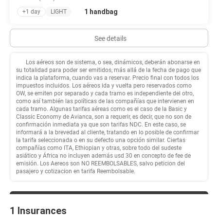
1 handbag
+1 day
LIGHT
See details
Los aéreos son de sistema, o sea, dinámicos, deberán abonarse en
su totalidad para poder ser emitidos, más allá de la fecha de pago que
indica la plataforma, cuando vas a reservar.​ Precio final con todos los
impuestos incluidos. Los aéreos ida y vuelta pero reservados como
OW, se emiten por separado y cada tramo es independiente del otro,
como así también las políticas de las compañías que intervienen en
cada tramo. Algunas tarifas aéreas como es el caso de la Basic y
Classic Economy de Avianca, son a requerir, es decir, que no son de
confirmación inmediata ya que son tarifas NDC. En este caso, se
informará a la brevedad al cliente, tratando en lo posible de confirmar
la tarifa seleccionada o en su defecto una opción similar. Ciertas
compañías como ITA, Ethiopian y otras, sobre todo del sudeste
asiático y África no incluyen además usd 30 en concepto de fee de
emisión. Los Aereos son NO REEMBOLSABLES, salvo peticion del
pasajero y cotizacion en tarifa Reembolsable.
1 Insurances