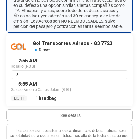
tratando en lo posible de confirmar la tarifa seleccionada o
en su defecto una opción similar. Ciertas compañías como
ITA, Ethiopian y otras, sobre todo del sudeste asiático y
África no incluyen además usd 30 en concepto de fee de
emisión. Los Aereos son NO REEMBOLSABLES, salvo
peticion del pasajero y cotizacion en tarifa Reembolsable.
Gol Transportes Aéreos - G3 7723
Direct
2:55 AM
Rosario
(ROS)
3h
5:55 AM
Galeao Antonio Carlos Jobim
(GIG)
1 handbag
LIGHT
See details
Los aéreos son de sistema, o sea, dinámicos, deberán abonarse en
su totalidad para poder ser emitidos, más allá de la fecha de pago que