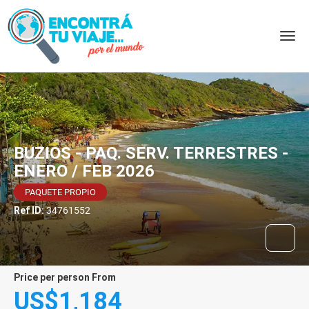
BUZIOS - PAQ. SERV. TERRESTRES -
ENERO / FEB 2026
PAQUETE PROPIO
Ref ID:
34761552
price per person From
US$1,184